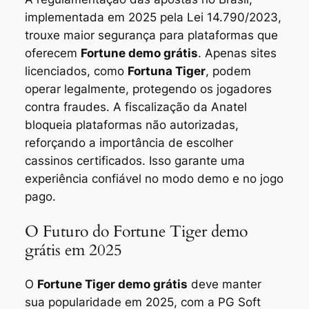
implementada em 2025 pela Lei 14.790/2023,
trouxe maior segurança para plataformas que
oferecem
Fortune demo grátis
. Apenas sites
licenciados, como
Fortuna Tiger
, podem
operar legalmente, protegendo os jogadores
contra fraudes. A fiscalização da Anatel
bloqueia plataformas não autorizadas,
reforçando a importância de escolher
cassinos certificados. Isso garante uma
experiência confiável no modo demo e no jogo
pago.
O Futuro do Fortune Tiger demo
grátis em 2025
O
Fortune Tiger demo grátis
deve manter
sua popularidade em 2025, com a PG Soft