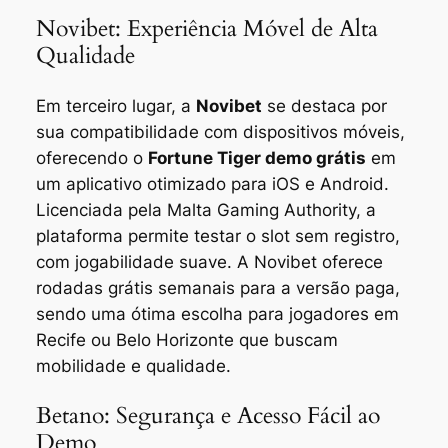
Novibet: Experiência Móvel de Alta
Qualidade
Em terceiro lugar, a
Novibet
se destaca por
sua compatibilidade com dispositivos móveis,
oferecendo o
Fortune Tiger demo grátis
em
um aplicativo otimizado para iOS e Android.
Licenciada pela Malta Gaming Authority, a
plataforma permite testar o slot sem registro,
com jogabilidade suave. A Novibet oferece
rodadas grátis semanais para a versão paga,
sendo uma ótima escolha para jogadores em
Recife ou Belo Horizonte que buscam
mobilidade e qualidade.
Betano: Segurança e Acesso Fácil ao
Demo