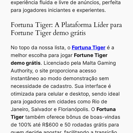
experiência fluida e livre de anúncios, perfeita
para jogadores iniciantes e experientes.
Fortuna Tiger: A Plataforma Líder para
Fortune Tiger demo grátis
No topo da nossa lista, o
Fortuna Tiger
é a
melhor escolha para jogar
Fortune Tiger
demo grátis
. Licenciado pela Malta Gaming
Authority, o site proporciona acesso
instantâneo ao modo demonstração sem
necessidade de cadastro. Sua interface é
otimizada para celular e desktop, sendo ideal
para jogadores em cidades como Rio de
Janeiro, Salvador e Florianópolis. O
Fortuna
Tiger
também oferece bônus de boas-vindas
de 100% até R$600 e 50 rodadas grátis para
quem decide apostar, facilitando a transição